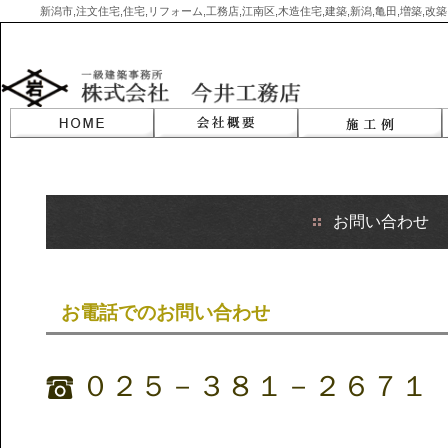
新潟市,注文住宅,住宅,リフォーム,工務店,江南区,木造住宅,建築,新潟,亀田,増築,
Skip
to
content
お問い合わせ
お電話でのお問い合わせ
０２５－３８１－２６７１