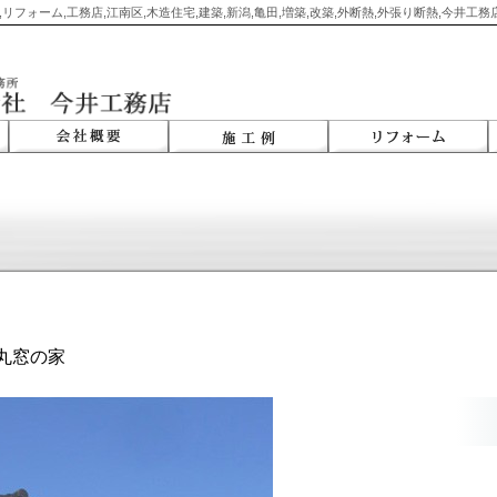
,リフォーム,工務店,江南区,木造住宅,建築,新潟,亀田,増築,改築,外断熱,外張り断熱,今井工
丸窓の家