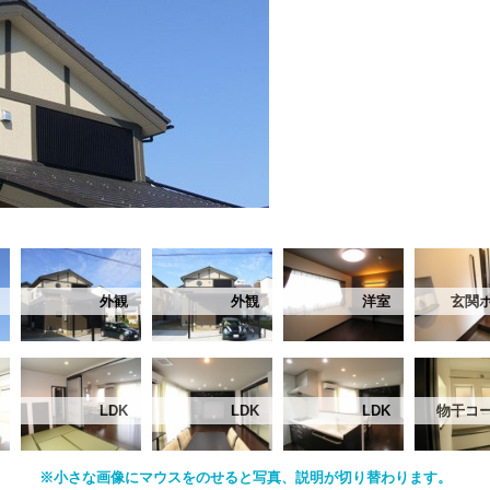
外観
外観
洋室
玄関
LDK
LDK
LDK
物干コ
※小さな画像にマウスをのせると写真、説明が切り替わります。