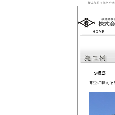
新潟市,注文住宅,住宅
Skip
to
content
Ｓ様邸
青空に映える