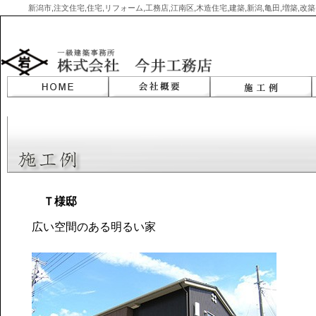
新潟市,注文住宅,住宅,リフォーム,工務店,江南区,木造住宅,建築,新潟,亀田,増築,
Skip
to
content
Ｔ様邸
広い空間のある明るい家