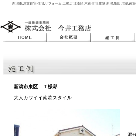
新潟市,注文住宅,住宅,リフォーム,工務店,江南区,木造住宅,建築,新潟,亀田,増築,
Skip
to
content
新潟市東区 Ｔ様邸
大人カワイイ南欧スタイル
混