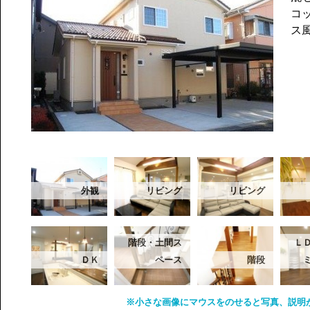
コ
ス
外観
リビング
リビング
階段・土間ス
Ｌ
ＤＫ
ペース
階段
※小さな画像にマウスをのせると写真、説明