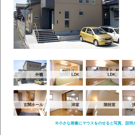
外観
LDK
LDK
玄関ホール
洋室
階段室
※小さな画像にマウスをのせると写真、説明