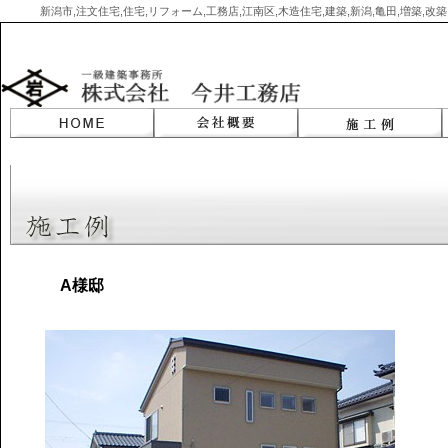
新潟市,注文住宅,住宅,リフォーム,工務店,江南区,木造住宅,建築,新潟,亀田,増築,
Skip
to
content
A様邸