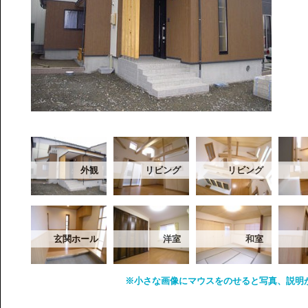
外観
リビング
リビング
玄関ホール
洋室
和室
※小さな画像にマウスをのせると写真、説明