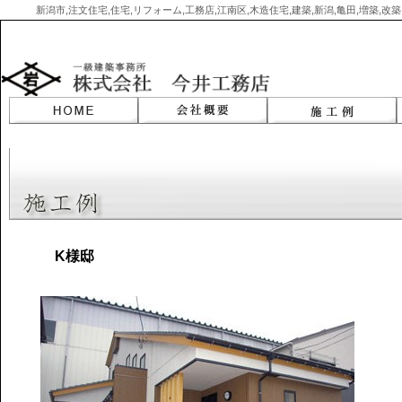
新潟市,注文住宅,住宅,リフォーム,工務店,江南区,木造住宅,建築,新潟,亀田,増築,
Skip
to
content
K様邸