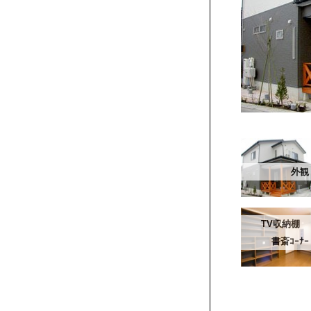
外観
TV収納棚
書斎ｺｰﾅｰ