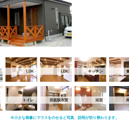
LDK
LDK
キッチン
トイレ
洗面脱衣室
浴室
※小さな画像にマウスをのせると写真、説明が切り替わります。