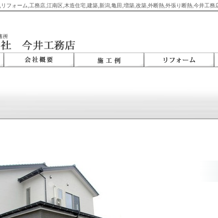
,リフォーム,工務店,江南区,木造住宅,建築,新潟,亀田,増築,改築,外断熱,外張り断熱,今井工