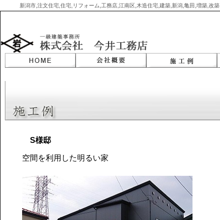
新潟市,注文住宅,住宅,リフォーム,工務店,江南区,木造住宅,建築,新潟,亀田,増築,
Skip
to
content
S様邸
空間を利用した明るい家