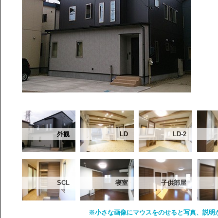
外観
LD
LD-2
SCL
寝室
子供部屋
※小さな画像にマウスをのせると写真、説明