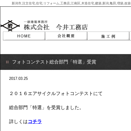
新潟市,注文住宅,住宅,リフォーム,工務店,江南区,木造住宅,建築,新潟,亀田,増築,
Skip
to
content
フォトコンテスト総合部門「特選」受賞
2017.03.25
２０１６エアサイクルフォトコンテストにて
総合部門「特選」を受賞しました。
詳しくは
コチラ