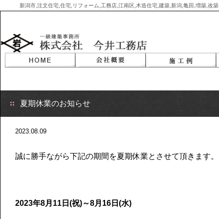
新潟市,注文住宅,住宅,リフォーム,工務店,江南区,木造住宅,建築,新潟,亀田,増築,
Skip
to
content
夏期休業のお知らせ
2023.08.09
誠に勝手ながら下記の期間を夏期休業とさせて頂きます。
2023年8月11日(祝)～8月16日(水)