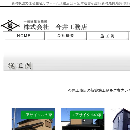
新潟市,注文住宅,住宅,リフォーム,工務店,江南区,木造住宅,建築,新潟,亀田,増築,
Skip
to
content
今井工務店の新築施工例をご案内い
エアサイクルの家
エアサイクルの家