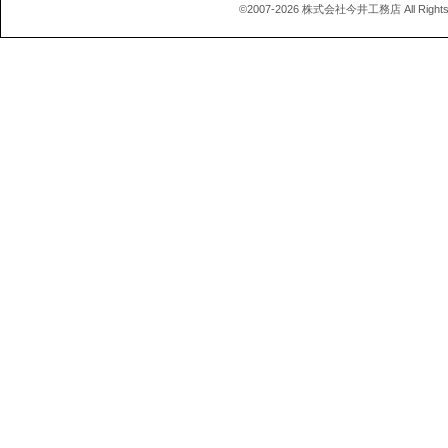
©2007-2026 株式会社今井工務店 All Rights 