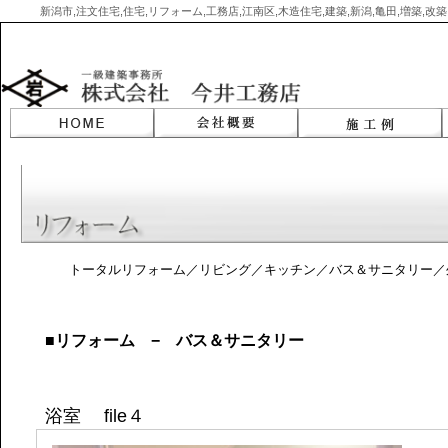
新潟市,注文住宅,住宅,リフォーム,工務店,江南区,木造住宅,建築,新潟,亀田,増築,
Skip
to
content
トータルリフォーム
／
リビング
／
キッチン
／
バス＆サニタリー
／
■リフォーム − バス＆サニタリー
浴室 file４