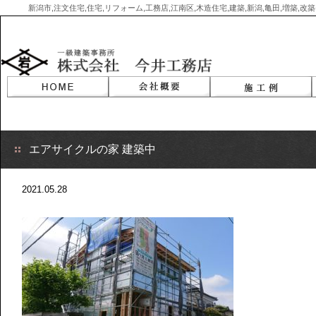
新潟市,注文住宅,住宅,リフォーム,工務店,江南区,木造住宅,建築,新潟,亀田,増築,
Skip
to
content
エアサイクルの家 建築中
2021.05.28