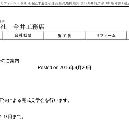
,リフォーム,工務店,江南区,木造住宅,建築,新潟,亀田,増築,改築,外断熱,外張り断熱,今井工
会のご案内
Posted on
2016年9月20日
工法による完成見学会を行います。
１９日まで。