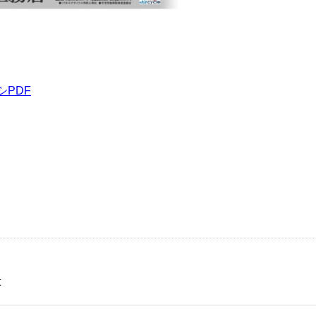
シPDF
t