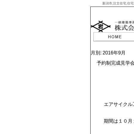
新潟市,注文住宅,住宅
Skip
to
content
月別: 2016年9月
予約制完成見学
エアサイクル
期間は１０月